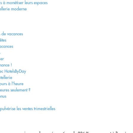
s à monétiser leurs espaces
ellerie moderne
s de vacances
êtes
vacances
s
ger
hance !
vec HotelsByDay
ellerie
ours à l'heure
eures seulement ?
enus
ulvérise les ventes trimestrielles