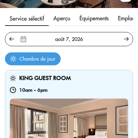
Aperçu
Équipements
Emplace
Service sélectif
Chambre de jour
KING GUEST ROOM
10am
-
6pm