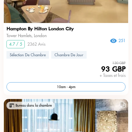
Hampton By Hilton London City
Tower Hamlets, London
251
4.7 / 5
2362 Avis
Sélection De Chambre
Chambre De Jour
130 GBP
93 GBP
+ Taxes et frais
10am - 4pm
Bureau dans la chambre