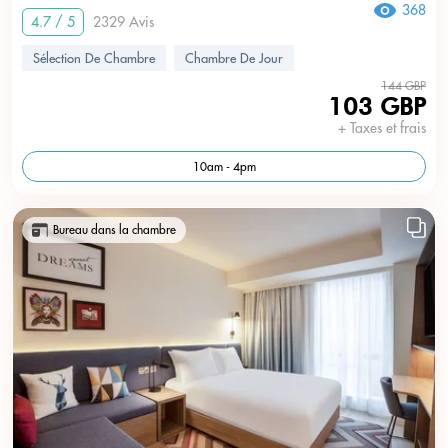
368
4.7 / 5
2329 Avis
Sélection De Chambre
Chambre De Jour
144 GBP
103 GBP
+ Taxes et frais
10am - 4pm
Bureau dans la chambre