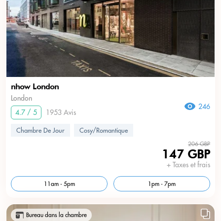
nhow London
London
246
4.7 / 5
1953 Avis
Chambre De Jour
Cosy/Romantique
206 GBP
147 GBP
+ Taxes et frais
11am - 5pm
1pm - 7pm
Bureau dans la chambre