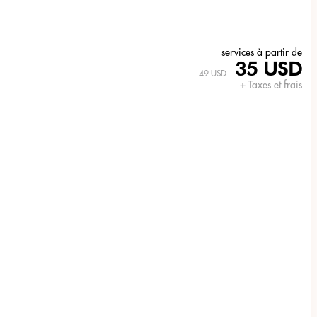
services à partir de
35 USD
49 USD
+ Taxes et frais