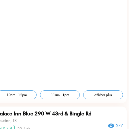
10am - 12pm
11am - 1pm
afficher plus
alace Inn Blue 290 W 43rd & Bingle Rd
ouston, TX
277