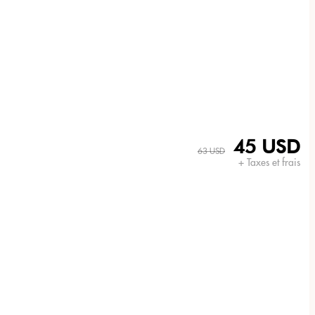
45 USD
63 USD
+ Taxes et frais