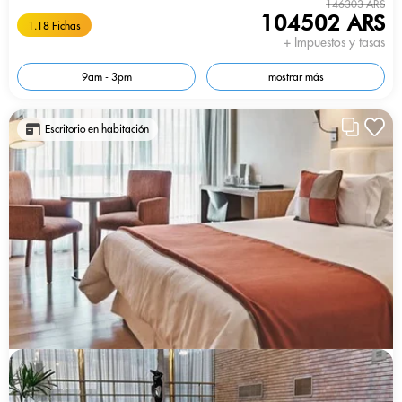
146303 ARS
104502 ARS
1.18 Fichas
+ Impuestos y tasas
9am - 3pm
mostrar más
Escritorio en habitación