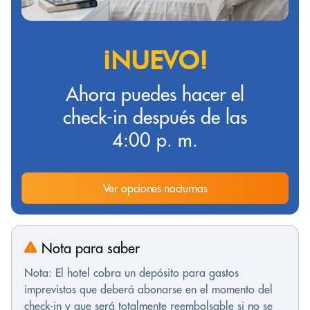
¡NUEVO!
Ahora puedes hacer el
check-in después de las
4:00 p. m.
Ver opciones nocturnas
Nota para saber
Nota: El hotel cobra un depósito para gastos
imprevistos que deberá abonarse en el momento del
check-in y que será totalmente reembolsable si no se