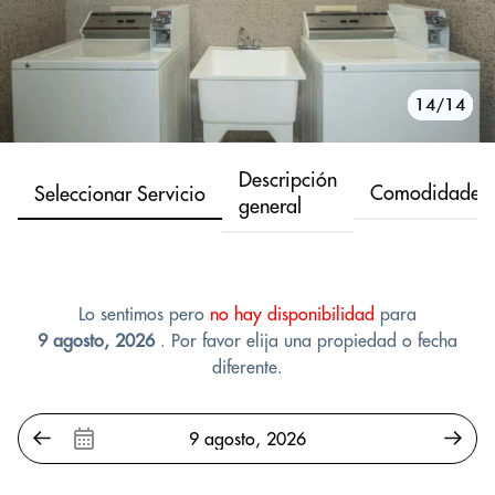
10/14
11/14
12/14
13/14
14/14
1/14
2/14
3/14
4/14
5/14
6/14
7/14
8/14
9/14
Descripción
Comodidades
Seleccionar Servicio
general
Lo sentimos pero
no hay disponibilidad
para
9 agosto, 2026
. Por favor elija una propiedad o fecha
diferente.