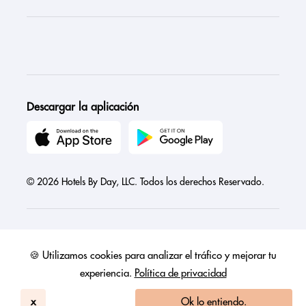
Descargar la aplicación
© 2026 Hotels By Day, LLC. Todos los derechos Reservado.
🍪 Utilizamos cookies para analizar el tráfico y mejorar tu
Austria
Canada
France
Germany
India
Ireland
Israel
experiencia.
Política de privacidad
Italy
Mexico
Netherlands
Philippines
Singapore
United Arab Emirates
United Kingdom
United States
x
Ok lo entiendo.