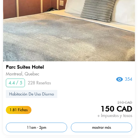
Parc Suites Hotel
Montreal, Quebec
354
4.4 / 5
228 Reseñas
Habitación De Uso Diurno
210 CAD
150 CAD
1.81 Fichas
+ Impuestos y tasas
11am - 2pm
mostrar más