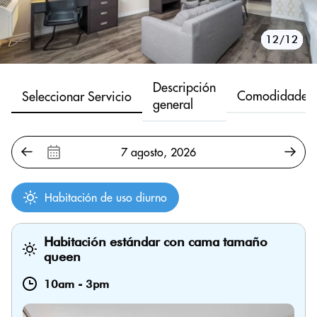
10/12
11/12
12/12
1/12
2/12
3/12
4/12
5/12
6/12
7/12
8/12
9/12
Descripción
Comodidades
Seleccionar Servicio
general
Habitación de uso diurno
Habitación estándar con cama tamaño
queen
10am
-
3pm