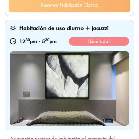
Reservar Habitación Clásica
Habitación de uso diurno + jacuzzi
30
30
12
pm
-
5
pm
¡Limitada!
Asignación precisa de habitación al momento del