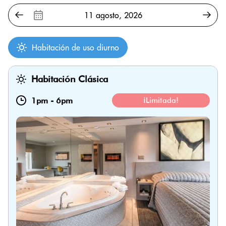
Habitación de uso diurno
Habitación Clásica
1pm
-
6pm
¡Limitada!