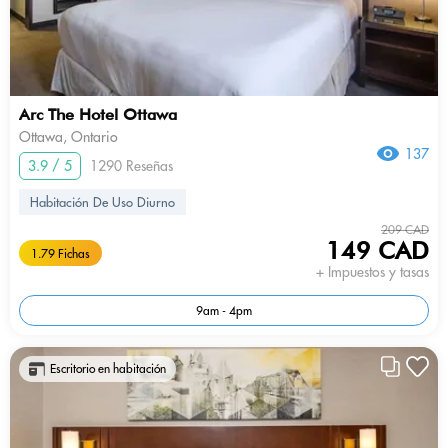
Arc The Hotel Ottawa
Ottawa, Ontario
137
3.9 / 5
1290 Reseñas
Habitación De Uso Diurno
209 CAD
149 CAD
1.79 Fichas
+ Impuestos y tasas
9am - 4pm
Escritorio en habitación