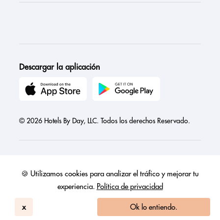
Descargar la aplicación
© 2026 Hotels By Day, LLC. Todos los derechos Reservado.
🍪 Utilizamos cookies para analizar el tráfico y mejorar tu
Austria
Canada
France
Germany
India
Ireland
Israel
experiencia.
Política de privacidad
Italy
Mexico
Netherlands
Philippines
Singapore
United Arab Emirates
United Kingdom
United States
x
Ok lo entiendo.