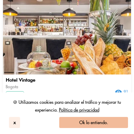
Hotel Vintage
Bogota
91
4.5 / 5
370 Reseñas
🍪 Utilizamos cookies para analizar el tráfico y mejorar tu
Habitación De Uso Diurno
experiencia.
Política de privacidad
351.437 COP
251.027 COP
1.34 Fichas
x
Ok lo entiendo.
+ Impuestos y tasas