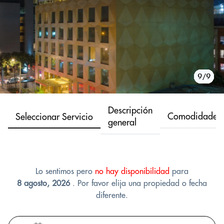
1/9
2/9
3/9
4/9
5/9
6/9
7/9
8/9
9/9
Descripción
Comodidades
Seleccionar Servicio
general
Lo sentimos pero
no hay disponibilidad
para
8 agosto, 2026
. Por favor elija una propiedad o fecha
diferente.