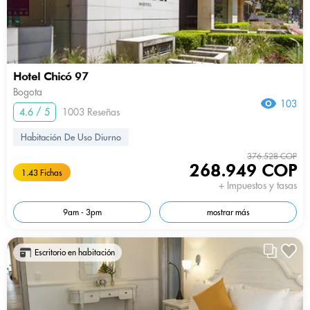
Hotel Chicó 97
Bogota
103
4.6 / 5
1003 Reseñas
Habitación De Uso Diurno
376.528 COP
268.949 COP
1.43 Fichas
+ Impuestos y tasas
9am - 3pm
mostrar más
Escritorio en habitación