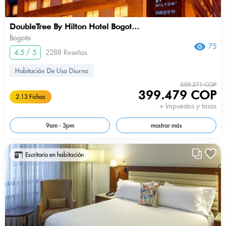
DoubleTree By Hilton Hotel Bogot...
Bogota
75
4.5 / 5
2288 Reseñas
Habitación De Uso Diurno
559.271 COP
399.479 COP
2.13 Fichas
+ Impuestos y tasas
9am - 3pm
mostrar más
Escritorio en habitación