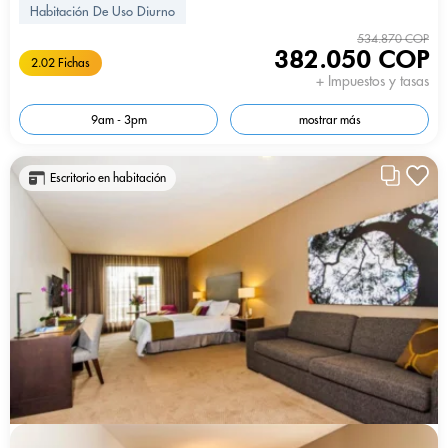
Habitación De Uso Diurno
534.870 COP
382.050 COP
2.02 Fichas
+ Impuestos y tasas
9am - 3pm
mostrar más
Escritorio en habitación