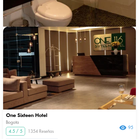
One Sixteen Hotel
Bogota
95
4.5 / 5
1354 Reseñas