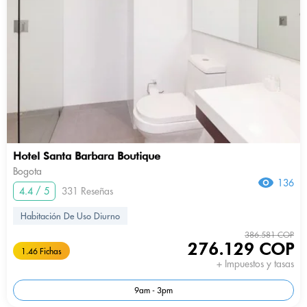
Hotel Santa Barbara Boutique
Bogota
136
4.4 / 5
331 Reseñas
Habitación De Uso Diurno
386.581 COP
276.129 COP
1.46 Fichas
+ Impuestos y tasas
9am - 3pm