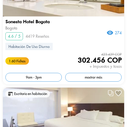
Sonesta Hotel Bogota
Bogota
274
4.6 / 5
4419 Reseñas
Habitación De Uso Diurno
423.439 COP
302.456 COP
1.60 Fichas
+ Impuestos y tasas
9am - 3pm
mostrar más
Escritorio en habitación