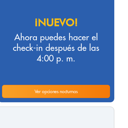
¡NUEVO!
Ahora puedes hacer el
check-in después de las
4:00 p. m.
Ver opciones nocturnas