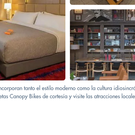
ncorporan tanto el estilo moderno como la cultura idiosinc
etas Canopy Bikes de cortesía y visite las atracciones locale