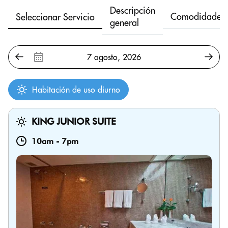
Descripción
Comodidades
Seleccionar Servicio
general
Habitación de uso diurno
KING JUNIOR SUITE
10am
-
7pm