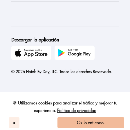
Descargar la aplicación
© 2026 Hotels By Day, LLC. Todos los derechos Reservado.
🍪 Utilizamos cookies para analizar el tráfico y mejorar tu
Austria
Canada
France
Germany
India
Ireland
Israel
experiencia.
Política de privacidad
Italy
Mexico
Netherlands
Philippines
Singapore
United Arab Emirates
United Kingdom
United States
x
Ok lo entiendo.