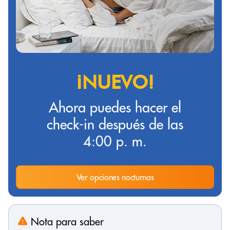
¡NUEVO!
Ahora puedes hacer el
check-in después de las
4:00 p. m.
Ver opciones nocturnas
Nota para saber