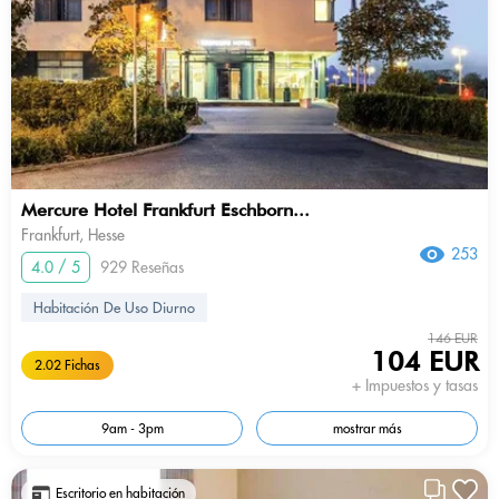
Mercure Hotel Frankfurt Eschborn...
Frankfurt, Hesse
253
4.0 / 5
929 Reseñas
Habitación De Uso Diurno
146 EUR
104 EUR
2.02 Fichas
+ Impuestos y tasas
9am - 3pm
mostrar más
Escritorio en habitación