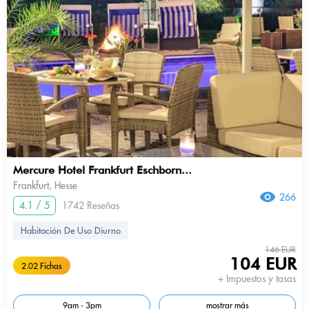
Mercure Hotel Frankfurt Eschborn...
Frankfurt, Hesse
266
4.1 / 5
1742 Reseñas
Habitación De Uso Diurno
146 EUR
104 EUR
2.02 Fichas
+ Impuestos y tasas
9am - 3pm
mostrar más