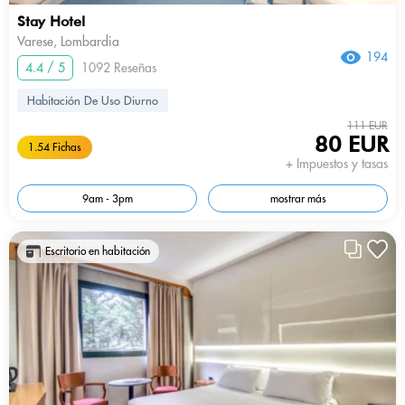
Stay Hotel
Varese, Lombardia
194
4.4 / 5
1092 Reseñas
Habitación De Uso Diurno
111 EUR
80 EUR
1.54 Fichas
+ Impuestos y tasas
9am - 3pm
mostrar más
Escritorio en habitación