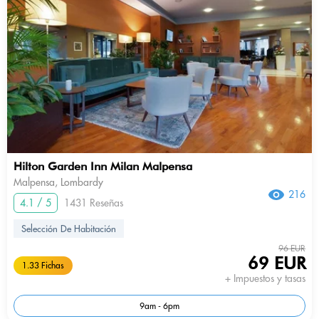
Hilton Garden Inn Milan Malpensa
Malpensa, Lombardy
216
4.1 / 5
1431 Reseñas
Selección De Habitación
96 EUR
69 EUR
1.33 Fichas
+ Impuestos y tasas
9am - 6pm