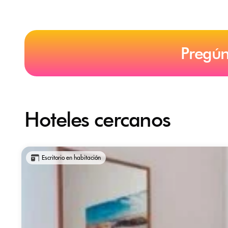
Pregún
Hoteles cercanos
Escritorio en habitación