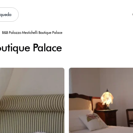
squeda
B&B Palazzo Mestichelli Boutique Palace
outique Palace