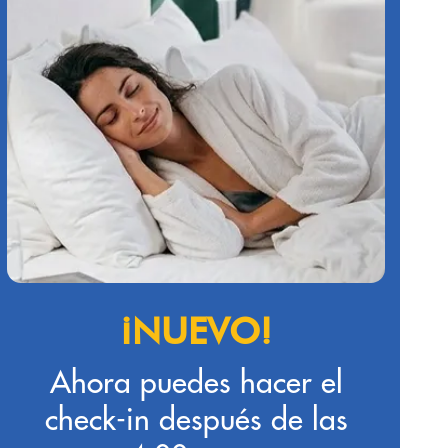
¡NUEVO!
Ahora puedes hacer el
check-in después de las