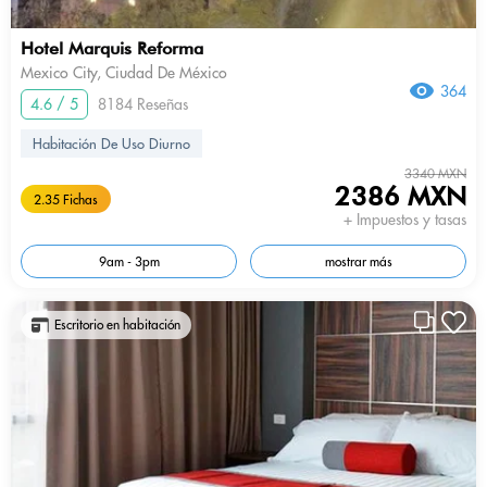
Hotel Marquis Reforma
Mexico City, Ciudad De México
364
4.6 / 5
8184 Reseñas
Habitación De Uso Diurno
3340 MXN
2386 MXN
2.35 Fichas
+ Impuestos y tasas
9am - 3pm
mostrar más
Escritorio en habitación