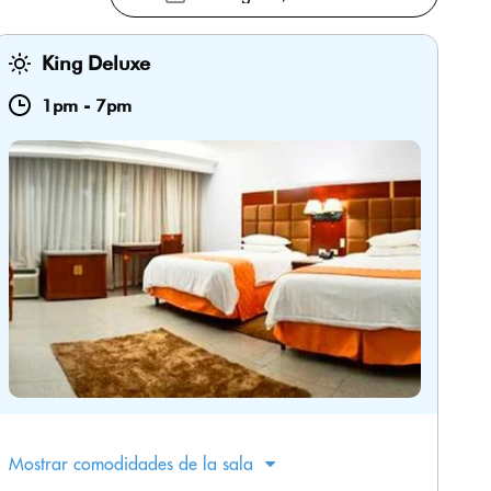
King Deluxe
1pm
-
7pm
Mostrar comodidades de la sala