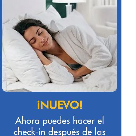
¡NUEVO!
Ahora puedes hacer el
check-in después de las