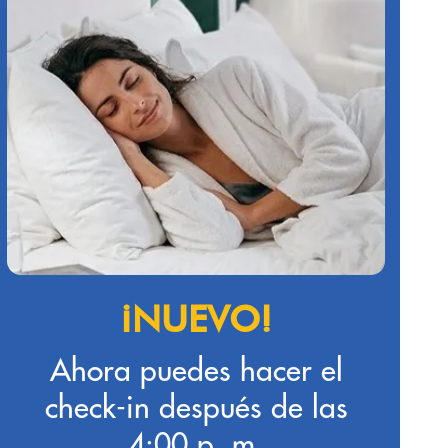
¡NUEVO!
Ahora puedes hacer el
check-in después de las
4:00 p. m.