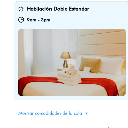
Habitación Doble Estandar
9am
-
3pm
Mostrar comodidades de la sala