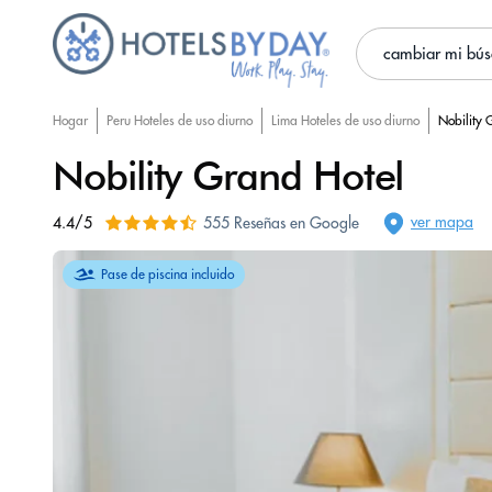
cambiar mi bú
Hogar
Peru Hoteles de uso diurno
Lima Hoteles de uso diurno
Nobility 
Nobility Grand Hotel
ver mapa
4.4/5
555 Reseñas en Google
Pase de piscina incluido