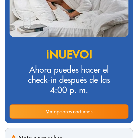
¡NUEVO!
Ahora puedes hacer el
check-in después de las
4:00 p. m.
Ver opciones nocturnas