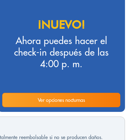
¡NUEVO!
Ahora puedes hacer el
check-in después de las
4:00 p. m.
Ver opciones nocturnas
otalmente reembolsable si no se producen daños.