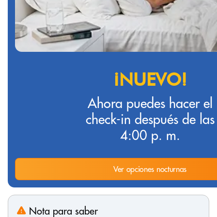
¡NUEVO!
Ahora puedes hacer el
check-in después de las
4:00 p. m.
Ver opciones nocturnas
Nota para saber