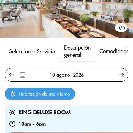
1/5
2/5
3/5
4/5
5/5
Descripción
Comodidades
Seleccionar Servicio
general
Habitación de uso diurno
KING DELUXE ROOM
10am
-
6pm