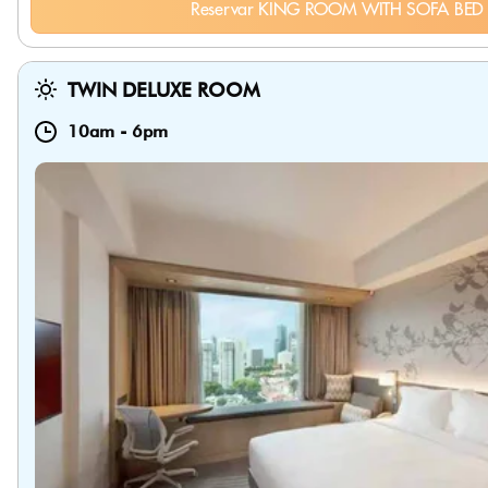
Reservar KING ROOM WITH SOFA BED
TWIN DELUXE ROOM
10am
-
6pm