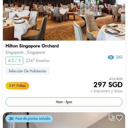
Hilton Singapore Orchard
Singapore , Singapore
260
4.5 / 5
2347 Reseñas
Selección De Habitación
416 SGD
297 SGD
3.91 Fichas
+ Impuestos y tasas
9am - 5pm
Pase de piscina incluido