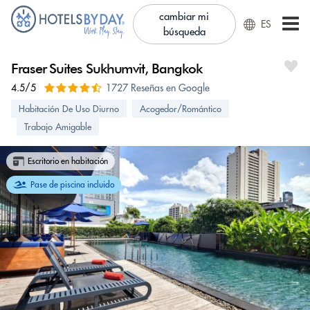
cambiar mi
ES
búsqueda
Fraser Suites Sukhumvit, Bangkok
4.5/5
1727 Reseñas en Google
Habitación De Uso Diurno
Acogedor/Romántico
Trabajo Amigable
Escritorio en habitación
Pase de piscina incluido