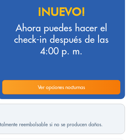
¡NUEVO!
Ahora puedes hacer el
check-in después de las
4:00 p. m.
Ver opciones nocturnas
otalmente reembolsable si no se producen daños.