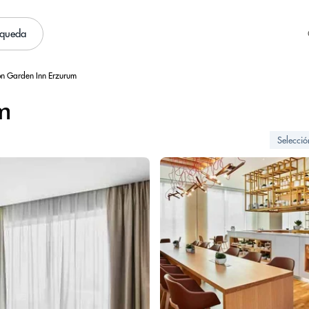
squeda
on Garden Inn Erzurum
m
Selecci