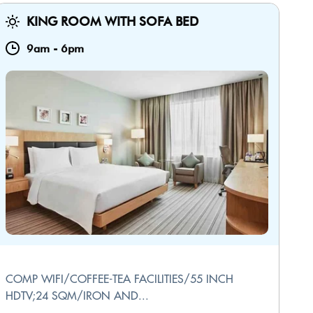
KING ROOM WITH SOFA BED
9am
-
6pm
COMP WIFI/COFFEE-TEA FACILITIES/55 INCH
HDTV;24 SQM/IRON AND...