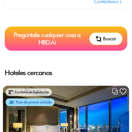
Contáctenos
Pregúntale cualquier cosa a
Buscar
HBD.Ai
Hoteles cercanos
Escritorio en habitación
Pase de piscina incluido