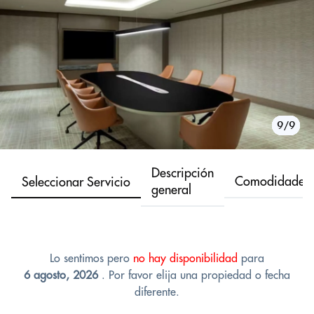
1/9
2/9
3/9
4/9
5/9
6/9
7/9
8/9
9/9
Descripción
Comodidades
Seleccionar Servicio
general
Lo sentimos pero
no hay disponibilidad
para
6 agosto, 2026
. Por favor elija una propiedad o fecha
diferente.