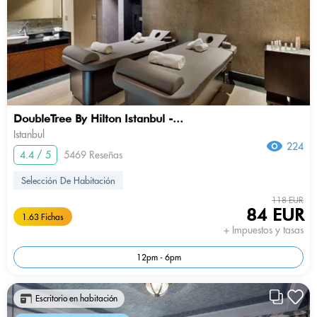
DoubleTree By Hilton Istanbul -...
Istanbul
224
4.4 / 5
5469 Reseñas
Selección De Habitación
118 EUR
84 EUR
1.63 Fichas
+ Impuestos y tasas
12pm - 6pm
Escritorio en habitación