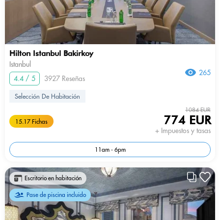
Hilton Istanbul Bakirkoy
Istanbul
265
4.4 / 5
3927 Reseñas
Selección De Habitación
1084 EUR
774 EUR
15.17 Fichas
+ Impuestos y tasas
11am - 6pm
Escritorio en habitación
Pase de piscina incluido