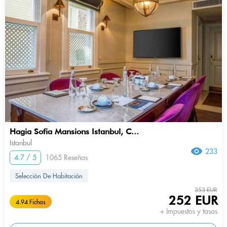
Hagia Sofia Mansions Istanbul, C...
Istanbul
233
4.7 / 5
1065 Reseñas
Selección De Habitación
353 EUR
252 EUR
4.94 Fichas
+ Impuestos y tasas