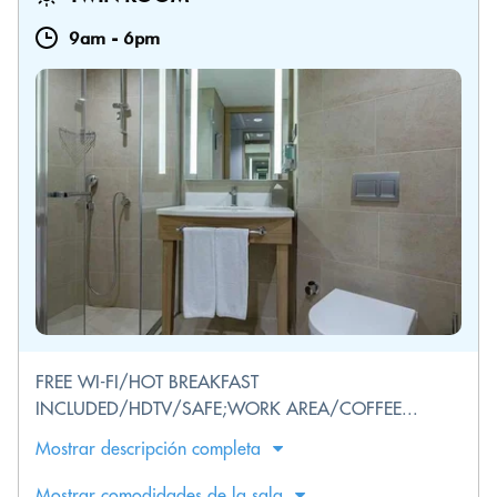
9am
-
6pm
FREE WI-FI/HOT BREAKFAST
INCLUDED/HDTV/SAFE;WORK AREA/COFFEE...
Mostrar descripción completa
Mostrar comodidades de la sala