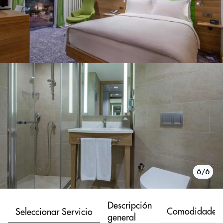
1/6
2/6
3/6
4/6
5/6
6/6
Descripción
Comodidades
Seleccionar Servicio
general