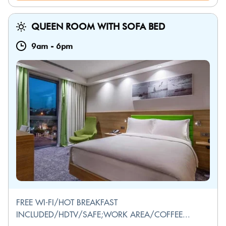
QUEEN ROOM WITH SOFA BED
9am
-
6pm
FREE WI-FI/HOT BREAKFAST
INCLUDED/HDTV/SAFE;WORK AREA/COFFEE...