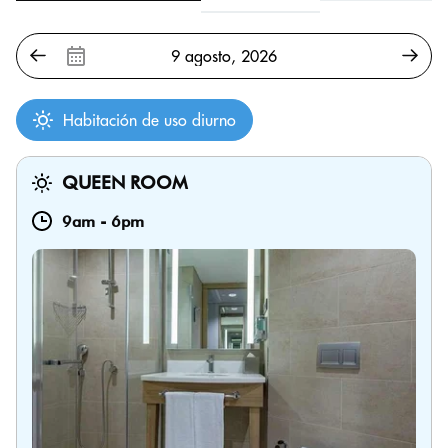
Habitación de uso diurno
QUEEN ROOM
9am
-
6pm