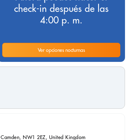
check-in después de las
4:00 p. m.
Ver opciones nocturnas
t, Camden, NW1 2EZ, United Kingdom