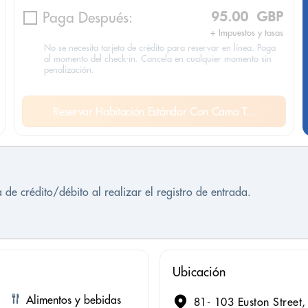
Paga Después:
95.00 GBP
+ Impuestos y tasas
No se necesita tarjeta de crédito para reservar en línea. Paga
al momento del check-in. Cancela en cualquier momento sin
penalización.
Reservar Habitación Estándar Con Cama T...
 de crédito/débito al realizar el registro de entrada.
Ubicación
Alimentos y bebidas
81- 103 Euston Stree