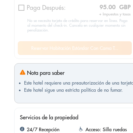
Paga Después:
95.00 GBP
+ Impuestos y tasas
No se necesita tarjeta de crédito para reservar en línea. Paga
al momento del check-in. Cancela en cualquier momento sin
penalización.
Reservar Habitación Estándar Con Cama T...
Nota para saber
Este hotel requiere una preautorización de una tarjeta
Este hotel sigue una estricta política de no fumar.
Servicios de la propiedad
24/7 Recepción
Acceso: Silla ruedas