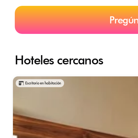
Pregún
Hoteles cercanos
Escritorio en habitación