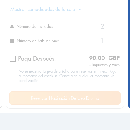
Mostrar comodidades de la sala
Número de invitados
Número de habitaciones
Paga Después:
90.00 GBP
+ Impuestos y tasas
No se necesita tarjeta de crédito para reservar en línea. Paga
al momento del check-in. Cancela en cualquier momento sin
penalización.
Reservar Habitación De Uso Diurno