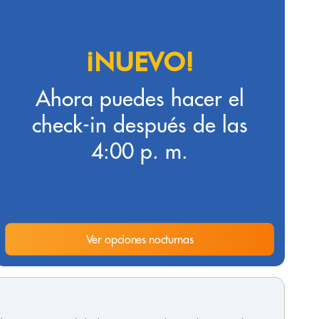
¡NUEVO!
Ahora puedes hacer el
check-in después de las
4:00 p. m.
Ver opciones nocturnas