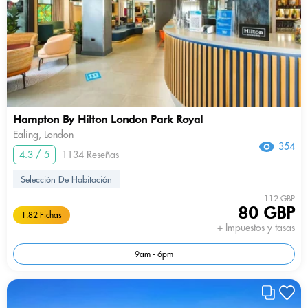
Hampton By Hilton London Park Royal
Ealing, London
354
4.3 / 5
1134 Reseñas
Selección De Habitación
112 GBP
80 GBP
1.82 Fichas
+ Impuestos y tasas
9am - 6pm