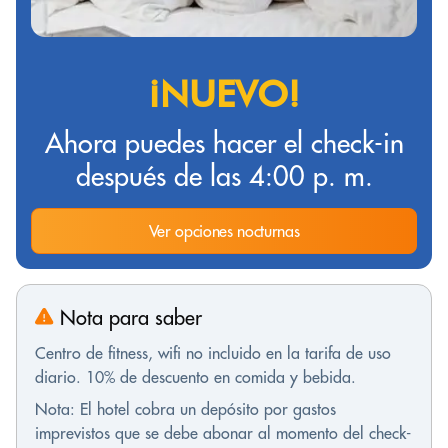
¡NUEVO!
Ahora puedes hacer el check-in
después de las 4:00 p. m.
Ver opciones nocturnas
Nota para saber
Centro de fitness, wifi no incluido en la tarifa de uso
diario. 10% de descuento en comida y bebida.
Nota: El hotel cobra un depósito por gastos
imprevistos que se debe abonar al momento del check-