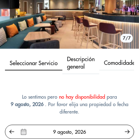
1/7
2/7
3/7
4/7
5/7
6/7
7/7
Descripción
Comodidades
Seleccionar Servicio
general
Lo sentimos pero
no hay disponibilidad
para
9 agosto, 2026
. Por favor elija una propiedad o fecha
diferente.