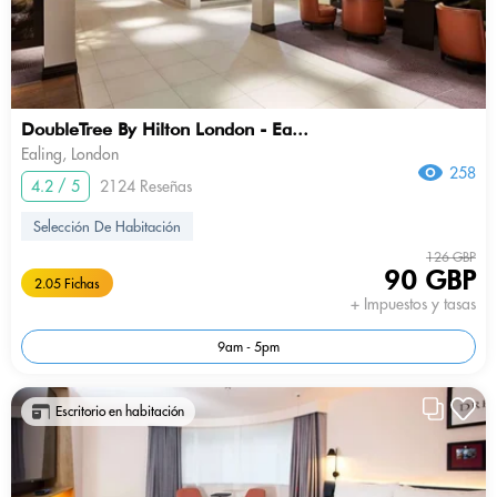
DoubleTree By Hilton London - Ea...
Ealing, London
258
4.2 / 5
2124 Reseñas
Selección De Habitación
126 GBP
90 GBP
2.05 Fichas
+ Impuestos y tasas
9am - 5pm
Escritorio en habitación