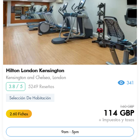
Hilton London Kensington
Kensington and Chelsea, London
341
3.8 / 5
5249 Reseñas
Selección De Habitación
160 GBP
114 GBP
2.60 Fichas
+ Impuestos y tasas
9am - 5pm