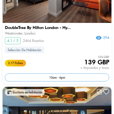
DoubleTree By Hilton London - Hy...
Westminster, London
294
4.1 / 5
2464 Reseñas
Selección De Habitación
195 GBP
139 GBP
3.17 Fichas
+ Impuestos y tasas
10am - 6pm
Escritorio en habitación