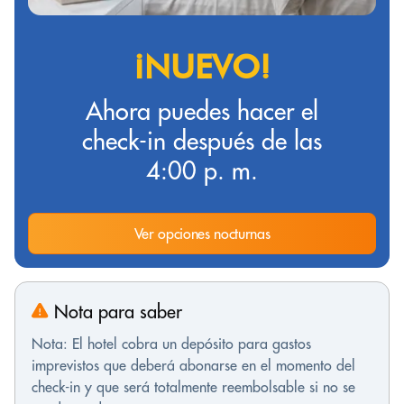
¡NUEVO!
Ahora puedes hacer el
check-in después de las
4:00 p. m.
Ver opciones nocturnas
Nota para saber
Nota: El hotel cobra un depósito para gastos
imprevistos que deberá abonarse en el momento del
check-in y que será totalmente reembolsable si no se