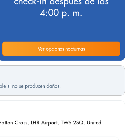
check-in después de las
4:00 p. m.
Ver opciones nocturnas
ble si no se producen daños.
 Hatton Cross, LHR Airport, TW6 2SQ, United