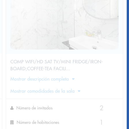
COMP WIFI/HD SAT TV/MINI FRIDGE/IRON-
BOARD;COFFEE-TEA FACILI...
Mostrar descripción completa
Mostrar comodidades de la sala
Número de invitados
Número de habitaciones