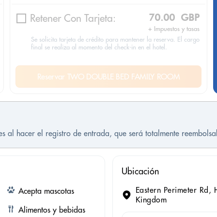
Retener Con Tarjeta:
70.00 GBP
+ Impuestos y tasas
Se solicita tarjeta de crédito para mantener la reserva. El cargo
final se realiza al momento del check-in en el hotel.
Reservar TWO DOUBLE BED FAMILY ROOM
es al hacer el registro de entrada, que será totalmente reembolsa
Ubicación
Eastern Perimeter Rd,
Acepta mascotas
Kingdom
Alimentos y bebidas