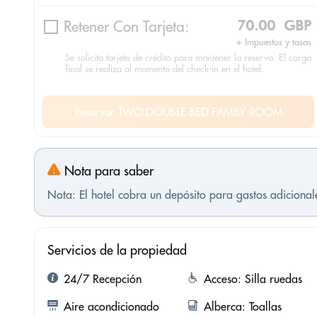
Retener Con Tarjeta:
70.00 GBP
+ Impuestos y tasas
Se solicita tarjeta de crédito para mantener la reserva. El cargo
final se realiza al momento del check-in en el hotel.
Reservar TWO DOUBLE BED FAMILY ROOM
Nota para saber
Nota: El hotel cobra un depósito para gastos adicional
Servicios de la propiedad
24/7 Recepción
Acceso: Silla ruedas
Aire acondicionado
Alberca: Toallas