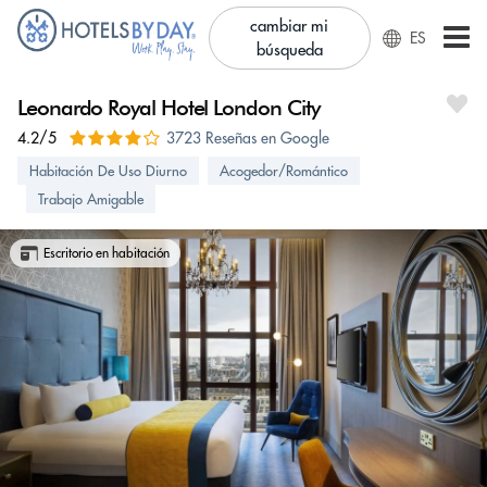
cambiar mi
ES
búsqueda
Leonardo Royal Hotel London City
4.2/5
3723 Reseñas en Google
Habitación De Uso Diurno
Acogedor/Romántico
Trabajo Amigable
Escritorio en habitación