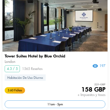
Tower Suites Hotel by Blue Orchid
London
197
4.3 / 5
1565 Reseñas
Habitación De Uso Diurno
221 GBP
158 GBP
3.60 Fichas
+ Impuestos y tasas
11am - 5pm