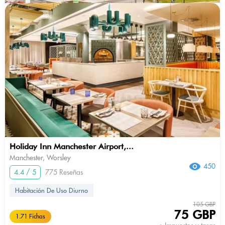
Holiday Inn Manchester Airport,...
Manchester, Worsley
450
4.4 / 5
775 Reseñas
Habitación De Uso Diurno
105 GBP
75 GBP
1.71 Fichas