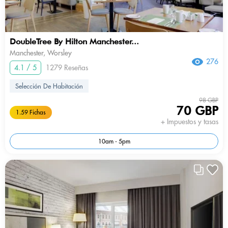
DoubleTree By Hilton Manchester...
Manchester, Worsley
276
4.1 / 5
1279 Reseñas
Selección De Habitación
98 GBP
70 GBP
1.59 Fichas
+ Impuestos y tasas
10am - 5pm