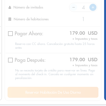
Número de invitados
Número de habitaciones
Pagar Ahora:
179.00 USD
+ Impuestos y tasas
Reserva con CC ahora. Cancelación gratuita hasta 25 horas
antes
Paga Después:
179.00 USD
+ Impuestos y tasas
No se necesita tarjeta de crédito para reservar en línea. Paga
al momento del check-in. Cancela en cualquier momento sin
penalización.
Reservar Habitación De Uso Diurno