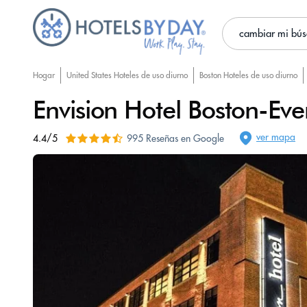
cambiar mi bú
Hogar
United States Hoteles de uso diurno
Boston Hoteles de uso diurno
Envision Hotel Boston-Eve
ver mapa
4.4/5
995 Reseñas en Google