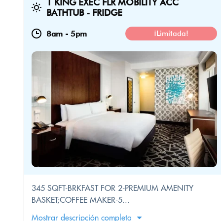
1 KING EXEC FLR MOBILITY ACC
BATHTUB - FRIDGE
8am
-
5pm
¡Limitada!
345 SQFT-BRKFAST FOR 2-PREMIUM AMENITY
BASKET;COFFEE MAKER-5...
Mostrar descripción completa