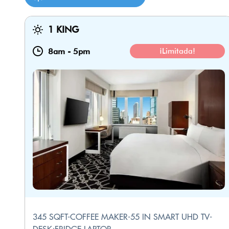
1 KING
8am
-
5pm
¡Limitada!
345 SQFT-COFFEE MAKER-55 IN SMART UHD TV-
DESK;FRIDGE-LAPTOP ...