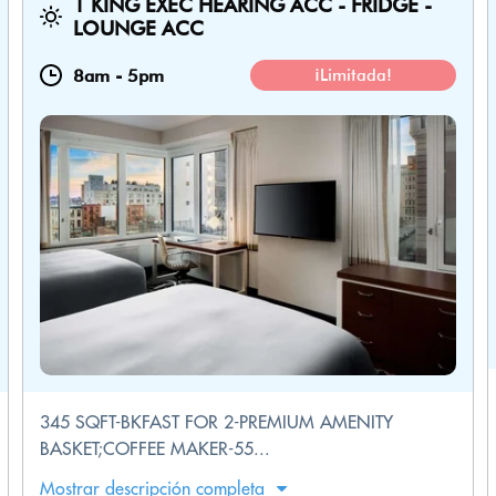
1 KING EXEC HEARING ACC - FRIDGE -
LOUNGE ACC
8am
-
5pm
¡Limitada!
345 SQFT-BKFAST FOR 2-PREMIUM AMENITY
BASKET;COFFEE MAKER-55...
Mostrar descripción completa