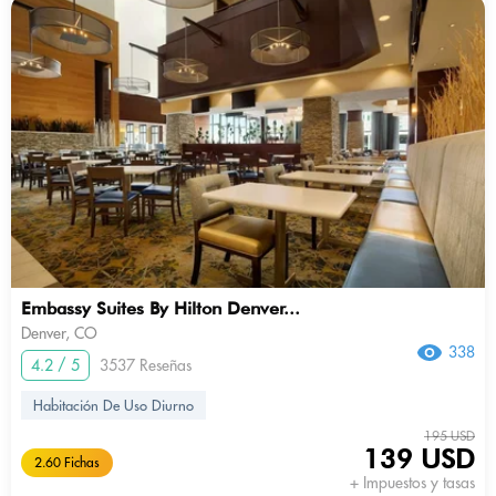
Embassy Suites By Hilton Denver...
Denver, CO
338
4.2 / 5
3537 Reseñas
Habitación De Uso Diurno
195 USD
139 USD
2.60 Fichas
+ Impuestos y tasas