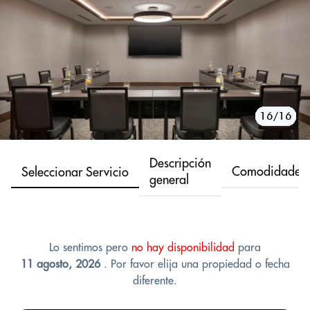
10/16
11/16
12/16
13/16
14/16
15/16
16/16
1/16
2/16
3/16
4/16
5/16
6/16
7/16
8/16
9/16
Descripción
Comodidades
Seleccionar Servicio
general
Lo sentimos pero
no hay disponibilidad
para
11 agosto, 2026
. Por favor elija una propiedad o fecha
diferente.