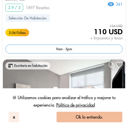
341
3.9 / 5
1897 Reseñas
Selección De Habitación
154 USD
110 USD
2.06 Fichas
+ Impuestos y tasas
9am - 5pm
Escritorio en habitación
🍪 Utilizamos cookies para analizar el tráfico y mejorar tu
experiencia.
Política de privacidad
x
Ok lo entiendo.