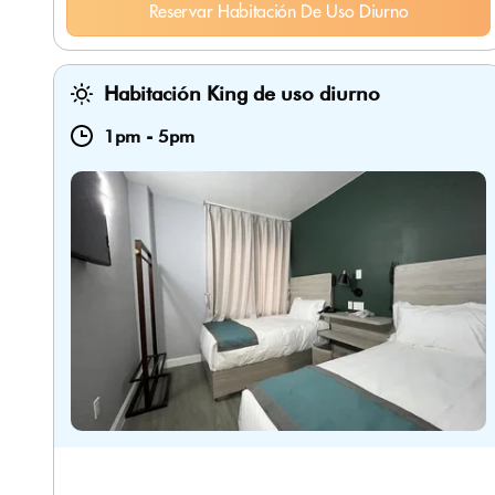
Reservar Habitación De Uso Diurno
Habitación King de uso diurno
1pm
-
5pm