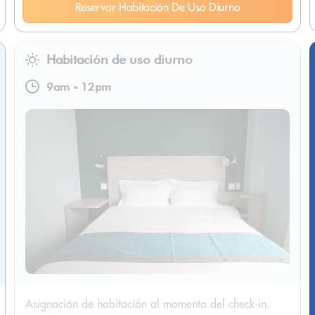
Reservar Habitación De Uso Diurno
Habitación de uso diurno
9am
-
12pm
Asignación de habitación al momento del check-in.