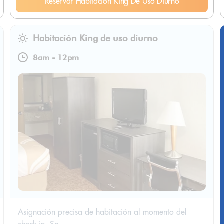
Reservar Habitación King De Uso Diurno
Habitación King de uso diurno
8am
-
12pm
Asignación precisa de habitación al momento del