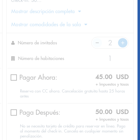
check-in. So...
Mostrar descripción completa
Mostrar comodidades de la sala
Número de invitados
Número de habitaciones
Pagar Ahora:
45.00 USD
+ Impuestos y tasas
Reserva con CC ahora. Cancelación gratuita hasta 25 horas
antes
Paga Después:
50.00 USD
+ Impuestos y tasas
No se necesita tarjeta de crédito para reservar en línea. Paga
al momento del check-in. Cancela en cualquier momento sin
penalización.