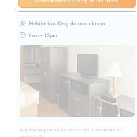
Reservar Habitación King De Uso Diurno
Habitación King de uso diurno
8am
-
12pm
Asignación precisa de habitación al momento del