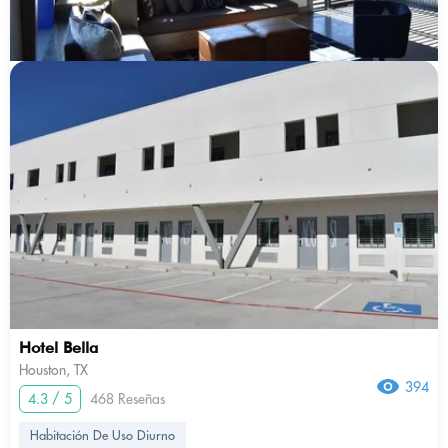
Hotel Bella
Houston, TX
394
4.3 / 5
468 Reseñas
Habitación De Uso Diurno