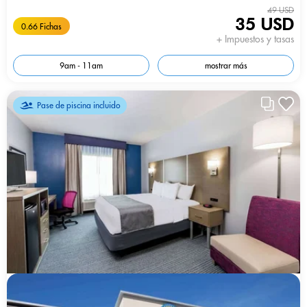
49 USD
35 USD
0.66 Fichas
+ Impuestos y tasas
9am - 11am
mostrar más
Pase de piscina incluido