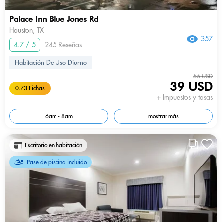
Palace Inn Blue Jones Rd
Houston, TX
357
4.7 / 5
245 Reseñas
Habitación De Uso Diurno
55 USD
39 USD
0.73 Fichas
+ Impuestos y tasas
6am - 8am
mostrar más
Escritorio en habitación
Pase de piscina incluido