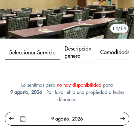
10/14
11/14
12/14
13/14
14/14
1/14
2/14
3/14
4/14
5/14
6/14
7/14
8/14
9/14
Descripción
Comodidades
Seleccionar Servicio
general
Lo sentimos pero
no hay disponibilidad
para
9 agosto, 2026
. Por favor elija una propiedad o fecha
diferente.