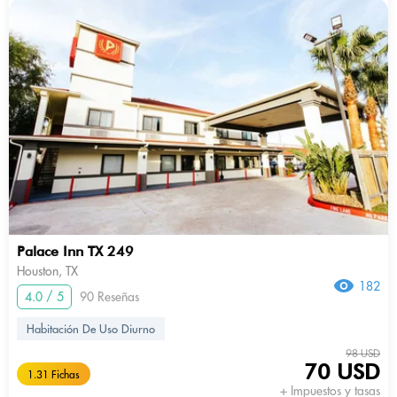
Palace Inn TX 249
Houston, TX
182
4.0 / 5
90 Reseñas
Habitación De Uso Diurno
98 USD
70 USD
1.31 Fichas
+ Impuestos y tasas