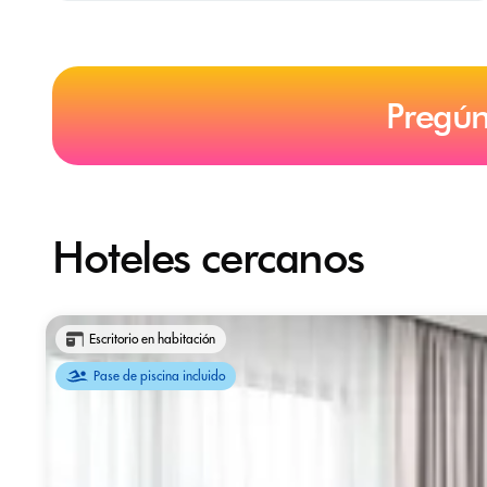
Pregún
Hoteles cercanos
Escritorio en habitación
Pase de piscina incluido