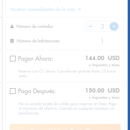
Mostrar comodidades de la sala
Número de invitados
Número de habitaciones
Pagar Ahora:
144.00 USD
+ Impuestos y tasas
Reserva con CC ahora. Cancelación gratuita hasta 25 horas
antes
Paga Después:
150.00 USD
+ Impuestos y tasas
No se necesita tarjeta de crédito para reservar en línea. Paga
al momento del check-in. Cancela en cualquier momento sin
penalización.