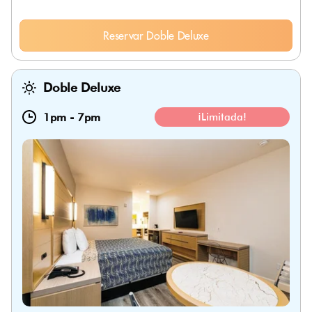
Reservar Doble Deluxe
Doble Deluxe
1pm
-
7pm
¡Limitada!