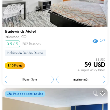
Tradewinds Motel
Lakewood, CO
267
3.5 / 5
202 Reseñas
Habitación De Uso Diurno
83 USD
59 USD
1.10 Fichas
+ Impuestos y tasas
10am - 3pm
mostrar más
Pase de piscina incluido