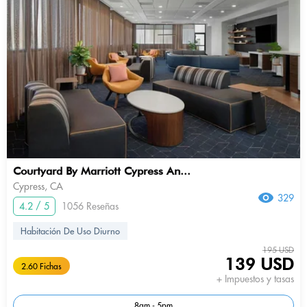
Courtyard By Marriott Cypress An...
Cypress, CA
329
4.2 / 5
1056 Reseñas
Habitación De Uso Diurno
195 USD
139 USD
2.60 Fichas
+ Impuestos y tasas
8am - 5pm