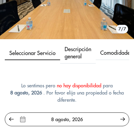
1/7
2/7
3/7
4/7
5/7
6/7
7/7
Descripción
Comodidades
Seleccionar Servicio
general
Lo sentimos pero
no hay disponibilidad
para
8 agosto, 2026
. Por favor elija una propiedad o fecha
diferente.