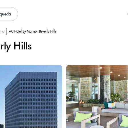
squeda
rno
AC Hotel By Marriott Beverly Hills
ly Hills