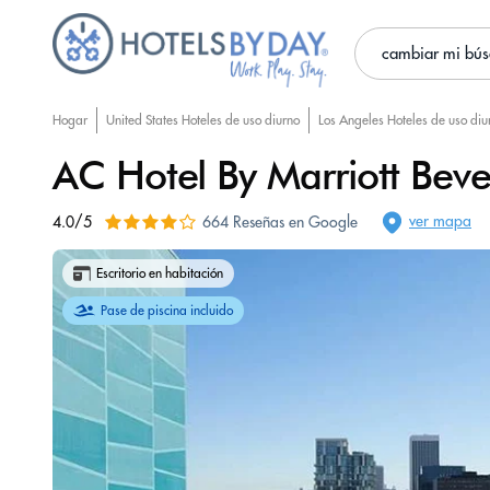
cambiar mi bú
Hogar
United States Hoteles de uso diurno
Los Angeles Hoteles de uso diu
AC Hotel By Marriott Bever
ver mapa
4.0/5
664 Reseñas en Google
Escritorio en habitación
Pase de piscina incluido