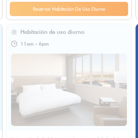
Reservar Habitación De Uso Diurno
Habitación de uso diurno
11am
-
6pm