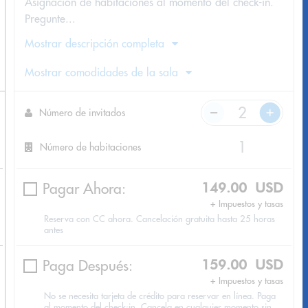
Asignación de habitaciones al momento del check-in.
Pregunte...
Mostrar descripción completa
Mostrar comodidades de la sala
Número de invitados
Número de habitaciones
Pagar Ahora:
149.00 USD
+ Impuestos y tasas
Reserva con CC ahora. Cancelación gratuita hasta 25 horas
antes
Paga Después:
159.00 USD
+ Impuestos y tasas
No se necesita tarjeta de crédito para reservar en línea. Paga
al momento del check-in. Cancela en cualquier momento sin