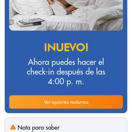
¡NUEVO!
Ahora puedes hacer el
check-in después de las
4:00 p. m.
Ver opciones nocturnas
Nota para saber