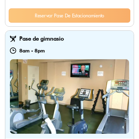
Reservar Pase De Estacionamiento
Pase de gimnasio
8am
-
8pm