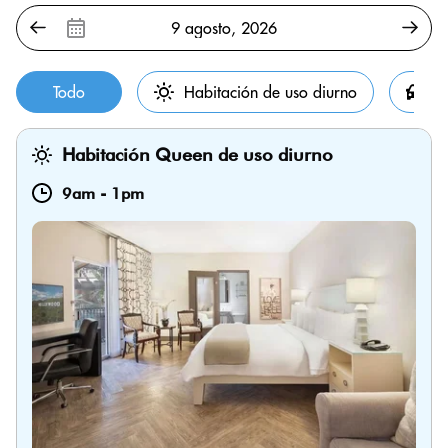
Todo
Habitación de uso diurno
P
Habitación Queen de uso diurno
9am
-
1pm