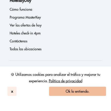
HotelsByDay
Cómo funciona
Programa MasterKey
Ver las ofertas de hoy
Hoteles check-in 4pm
Contáctenos
Todas las ubicaciones
Sobre nosotros
🍪 Utilizamos cookies para analizar el tráfico y mejorar tu
experiencia.
Política de privacidad
Prensa
Página de inversores
x
Ok lo entiendo.
Reseñas
FAQs