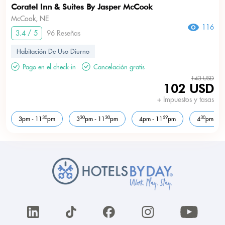
Coratel Inn & Suites By Jasper McCook
McCook, NE
116
3.4 / 5
96 Reseñas
Habitación De Uso Diurno
Pago en el check-in
Cancelación gratis
143 USD
102 USD
+ Impuestos y tasas
30
30
30
59
30
3pm - 11
pm
3
pm - 11
pm
4pm - 11
pm
4
pm - 1