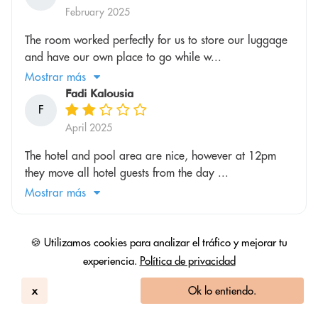
February 2025
The room worked perfectly for us to store our luggage
and have our own place to go while w...
Mostrar más
Fadi Kalousia
F
April 2025
The hotel and pool area are nice, however at 12pm
they move all hotel guests from the day ...
Mostrar más
🍪 Utilizamos cookies para analizar el tráfico y mejorar tu
*
Las fichas de fidelidad del club de viajeros frecuentes
experiencia.
Política de privacidad
o de cualquier otra marca no se aplican a las reservas
de HotelsByDay. Gana fichas para estadías gratuitas
x
Ok lo entiendo.
en HotelsByDay cuando te registres en nuestro
programa de fidelidad #MasterKey
.